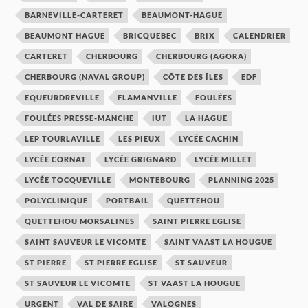
BARNEVILLE-CARTERET
BEAUMONT-HAGUE
BEAUMONT HAGUE
BRICQUEBEC
BRIX
CALENDRIER
CARTERET
CHERBOURG
CHERBOURG (AGORA)
CHERBOURG (NAVAL GROUP)
CÔTE DES ÎLES
EDF
EQUEURDREVILLE
FLAMANVILLE
FOULÉES
FOULÉES PRESSE-MANCHE
IUT
LA HAGUE
LEP TOURLAVILLE
LES PIEUX
LYCÉE CACHIN
LYCÉE CORNAT
LYCÉE GRIGNARD
LYCÉE MILLET
LYCÉE TOCQUEVILLE
MONTEBOURG
PLANNING 2025
POLYCLINIQUE
PORTBAIL
QUETTEHOU
QUETTEHOU MORSALINES
SAINT PIERRE EGLISE
SAINT SAUVEUR LE VICOMTE
SAINT VAAST LA HOUGUE
ST PIERRE
ST PIERRE EGLISE
ST SAUVEUR
ST SAUVEUR LE VICOMTE
ST VAAST LA HOUGUE
URGENT
VAL DE SAIRE
VALOGNES