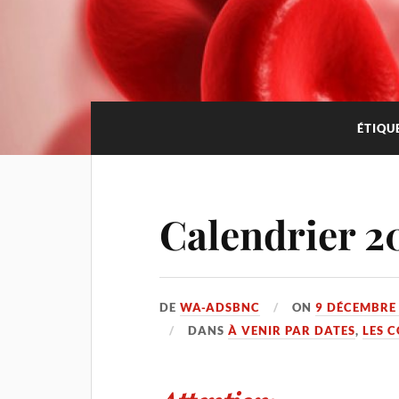
ÉTIQU
Calendrier 2
DE
WA-ADSBNC
ON
9 DÉCEMBRE
DANS
À VENIR PAR DATES
,
LES 