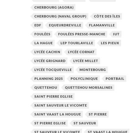
CHERBOURG (AGORA)
CHERBOURG (NAVAL GROUP)
CÔTE DES ÎLES
EDF
EQUEURDREVILLE
FLAMANVILLE
FOULÉES
FOULÉES PRESSE-MANCHE
IUT
LA HAGUE
LEP TOURLAVILLE
LES PIEUX
LYCÉE CACHIN
LYCÉE CORNAT
LYCÉE GRIGNARD
LYCÉE MILLET
LYCÉE TOCQUEVILLE
MONTEBOURG
PLANNING 2025
POLYCLINIQUE
PORTBAIL
QUETTEHOU
QUETTEHOU MORSALINES
SAINT PIERRE EGLISE
SAINT SAUVEUR LE VICOMTE
SAINT VAAST LA HOUGUE
ST PIERRE
ST PIERRE EGLISE
ST SAUVEUR
ST SAUVEUR LE VICOMTE
ST VAAST LA HOUGUE