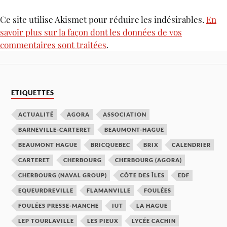
Ce site utilise Akismet pour réduire les indésirables.
En
savoir plus sur la façon dont les données de vos
commentaires sont traitées
.
ETIQUETTES
ACTUALITÉ
AGORA
ASSOCIATION
BARNEVILLE-CARTERET
BEAUMONT-HAGUE
BEAUMONT HAGUE
BRICQUEBEC
BRIX
CALENDRIER
CARTERET
CHERBOURG
CHERBOURG (AGORA)
CHERBOURG (NAVAL GROUP)
CÔTE DES ÎLES
EDF
EQUEURDREVILLE
FLAMANVILLE
FOULÉES
FOULÉES PRESSE-MANCHE
IUT
LA HAGUE
LEP TOURLAVILLE
LES PIEUX
LYCÉE CACHIN