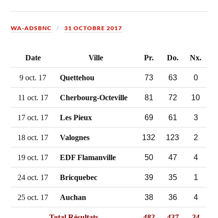
WA-ADSBNC
31 OCTOBRE 2017
Date
Ville
Pr.
Do.
Nx.
73
63
0
9 oct. 17
Quettehou
81
72
10
11 oct. 17
Cherbourg-Octeville
69
61
3
17 oct. 17
Les Pieux
132
123
2
18 oct. 17
Valognes
50
47
4
19 oct. 17
EDF Flamanville
39
35
1
24 oct. 17
Bricquebec
38
36
4
25 oct. 17
Auchan
Total Résultats
482
437
24