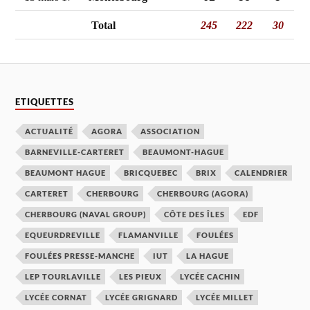
Total
245
222
30
ETIQUETTES
ACTUALITÉ
AGORA
ASSOCIATION
BARNEVILLE-CARTERET
BEAUMONT-HAGUE
BEAUMONT HAGUE
BRICQUEBEC
BRIX
CALENDRIER
CARTERET
CHERBOURG
CHERBOURG (AGORA)
CHERBOURG (NAVAL GROUP)
CÔTE DES ÎLES
EDF
EQUEURDREVILLE
FLAMANVILLE
FOULÉES
FOULÉES PRESSE-MANCHE
IUT
LA HAGUE
LEP TOURLAVILLE
LES PIEUX
LYCÉE CACHIN
LYCÉE CORNAT
LYCÉE GRIGNARD
LYCÉE MILLET