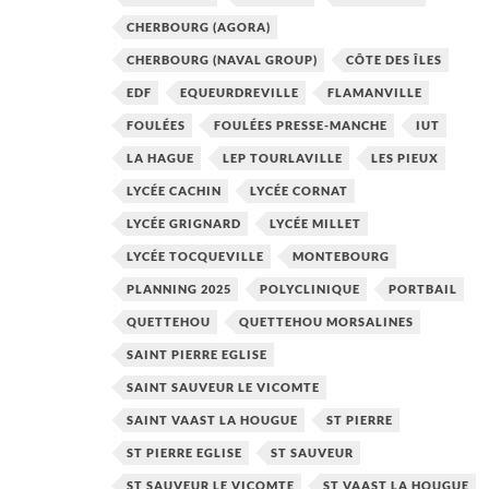
CHERBOURG (AGORA)
CHERBOURG (NAVAL GROUP)
CÔTE DES ÎLES
EDF
EQUEURDREVILLE
FLAMANVILLE
FOULÉES
FOULÉES PRESSE-MANCHE
IUT
LA HAGUE
LEP TOURLAVILLE
LES PIEUX
LYCÉE CACHIN
LYCÉE CORNAT
LYCÉE GRIGNARD
LYCÉE MILLET
LYCÉE TOCQUEVILLE
MONTEBOURG
PLANNING 2025
POLYCLINIQUE
PORTBAIL
QUETTEHOU
QUETTEHOU MORSALINES
SAINT PIERRE EGLISE
SAINT SAUVEUR LE VICOMTE
SAINT VAAST LA HOUGUE
ST PIERRE
ST PIERRE EGLISE
ST SAUVEUR
ST SAUVEUR LE VICOMTE
ST VAAST LA HOUGUE