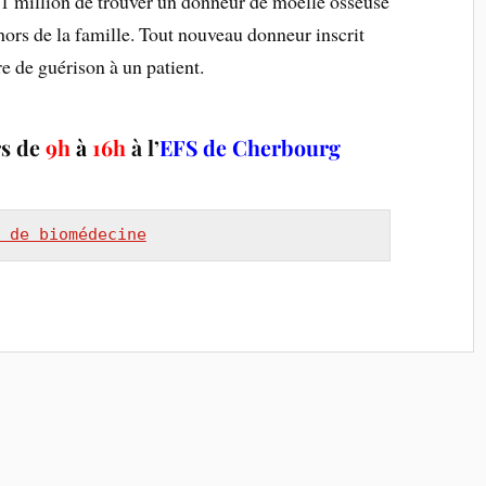
 1 million de trouver un donneur de moelle osseuse
hors de la famille. Tout nouveau donneur inscrit
 de guérison à un patient.
s de
9h
à
16h
à l’
EFS de Cherbourg
 de biomédecine