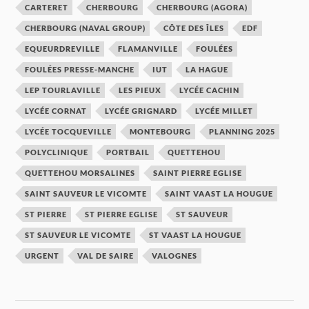
CARTERET
CHERBOURG
CHERBOURG (AGORA)
CHERBOURG (NAVAL GROUP)
CÔTE DES ÎLES
EDF
EQUEURDREVILLE
FLAMANVILLE
FOULÉES
FOULÉES PRESSE-MANCHE
IUT
LA HAGUE
LEP TOURLAVILLE
LES PIEUX
LYCÉE CACHIN
LYCÉE CORNAT
LYCÉE GRIGNARD
LYCÉE MILLET
LYCÉE TOCQUEVILLE
MONTEBOURG
PLANNING 2025
POLYCLINIQUE
PORTBAIL
QUETTEHOU
QUETTEHOU MORSALINES
SAINT PIERRE EGLISE
SAINT SAUVEUR LE VICOMTE
SAINT VAAST LA HOUGUE
ST PIERRE
ST PIERRE EGLISE
ST SAUVEUR
ST SAUVEUR LE VICOMTE
ST VAAST LA HOUGUE
URGENT
VAL DE SAIRE
VALOGNES