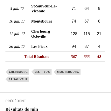
St-Sauveur-Le-
71
64
9
5 juil. 17
Vicomte
74
67
8
10 juil. 17
Montebourg
Cherbourg-
128
115
21
12 juil. 17
Octeville
94
87
4
26 juil. 17
Les Pieux
Total Résultats
367
333
42
CHERBOURG
LES PIEUX
MONTEBOURG
ST SAUVEUR
PRÉCÉDENT
Résultats de Juin