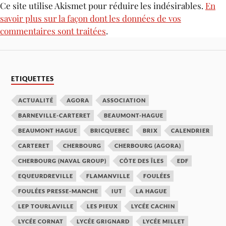
Ce site utilise Akismet pour réduire les indésirables.
En
savoir plus sur la façon dont les données de vos
commentaires sont traitées
.
ETIQUETTES
ACTUALITÉ
AGORA
ASSOCIATION
BARNEVILLE-CARTERET
BEAUMONT-HAGUE
BEAUMONT HAGUE
BRICQUEBEC
BRIX
CALENDRIER
CARTERET
CHERBOURG
CHERBOURG (AGORA)
CHERBOURG (NAVAL GROUP)
CÔTE DES ÎLES
EDF
EQUEURDREVILLE
FLAMANVILLE
FOULÉES
FOULÉES PRESSE-MANCHE
IUT
LA HAGUE
LEP TOURLAVILLE
LES PIEUX
LYCÉE CACHIN
LYCÉE CORNAT
LYCÉE GRIGNARD
LYCÉE MILLET