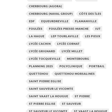
CHERBOURG (AGORA)
CHERBOURG (NAVAL GROUP)
CÔTE DES ÎLES
EDF
EQUEURDREVILLE
FLAMANVILLE
FOULÉES
FOULÉES PRESSE-MANCHE
IUT
LA HAGUE
LEP TOURLAVILLE
LES PIEUX
LYCÉE CACHIN
LYCÉE CORNAT
LYCÉE GRIGNARD
LYCÉE MILLET
LYCÉE TOCQUEVILLE
MONTEBOURG
PLANNING 2025
POLYCLINIQUE
PORTBAIL
QUETTEHOU
QUETTEHOU MORSALINES
SAINT PIERRE EGLISE
SAINT SAUVEUR LE VICOMTE
SAINT VAAST LA HOUGUE
ST PIERRE
ST PIERRE EGLISE
ST SAUVEUR
ST SAUVEUR LE VICOMTE
ST VAAST LA HOUGUE