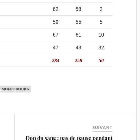
62
58
2
59
55
5
67
61
10
47
43
32
284
258
50
MONTEBOURG
SUIVANT
Don du sang : pas de pause pendant