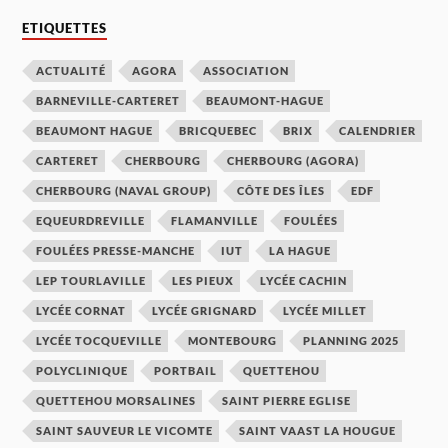
ETIQUETTES
ACTUALITÉ
AGORA
ASSOCIATION
BARNEVILLE-CARTERET
BEAUMONT-HAGUE
BEAUMONT HAGUE
BRICQUEBEC
BRIX
CALENDRIER
CARTERET
CHERBOURG
CHERBOURG (AGORA)
CHERBOURG (NAVAL GROUP)
CÔTE DES ÎLES
EDF
EQUEURDREVILLE
FLAMANVILLE
FOULÉES
FOULÉES PRESSE-MANCHE
IUT
LA HAGUE
LEP TOURLAVILLE
LES PIEUX
LYCÉE CACHIN
LYCÉE CORNAT
LYCÉE GRIGNARD
LYCÉE MILLET
LYCÉE TOCQUEVILLE
MONTEBOURG
PLANNING 2025
POLYCLINIQUE
PORTBAIL
QUETTEHOU
QUETTEHOU MORSALINES
SAINT PIERRE EGLISE
SAINT SAUVEUR LE VICOMTE
SAINT VAAST LA HOUGUE