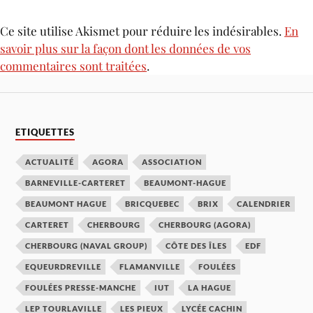
Ce site utilise Akismet pour réduire les indésirables.
En
savoir plus sur la façon dont les données de vos
commentaires sont traitées
.
ETIQUETTES
ACTUALITÉ
AGORA
ASSOCIATION
BARNEVILLE-CARTERET
BEAUMONT-HAGUE
BEAUMONT HAGUE
BRICQUEBEC
BRIX
CALENDRIER
CARTERET
CHERBOURG
CHERBOURG (AGORA)
CHERBOURG (NAVAL GROUP)
CÔTE DES ÎLES
EDF
EQUEURDREVILLE
FLAMANVILLE
FOULÉES
FOULÉES PRESSE-MANCHE
IUT
LA HAGUE
LEP TOURLAVILLE
LES PIEUX
LYCÉE CACHIN