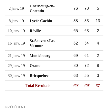
Cherbourg-en-
76
70
5
2 janv. 19
Cotentin
38
33
13
8 janv. 19
Lycée Cachin
65
63
2
10 janv. 19
Réville
St-Sauveur-Le-
62
54
4
16 janv. 19
Vicomte
69
61
2
21 janv. 19
Montebourg
80
72
8
29 janv. 19
Orano
63
55
3
30 janv. 19
Bricquebec
Total Résultats
453
408
37
PRÉCÉDENT