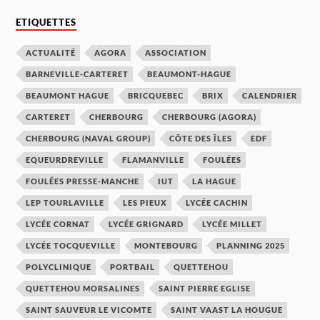
ETIQUETTES
ACTUALITÉ
AGORA
ASSOCIATION
BARNEVILLE-CARTERET
BEAUMONT-HAGUE
BEAUMONT HAGUE
BRICQUEBEC
BRIX
CALENDRIER
CARTERET
CHERBOURG
CHERBOURG (AGORA)
CHERBOURG (NAVAL GROUP)
CÔTE DES ÎLES
EDF
EQUEURDREVILLE
FLAMANVILLE
FOULÉES
FOULÉES PRESSE-MANCHE
IUT
LA HAGUE
LEP TOURLAVILLE
LES PIEUX
LYCÉE CACHIN
LYCÉE CORNAT
LYCÉE GRIGNARD
LYCÉE MILLET
LYCÉE TOCQUEVILLE
MONTEBOURG
PLANNING 2025
POLYCLINIQUE
PORTBAIL
QUETTEHOU
QUETTEHOU MORSALINES
SAINT PIERRE EGLISE
SAINT SAUVEUR LE VICOMTE
SAINT VAAST LA HOUGUE