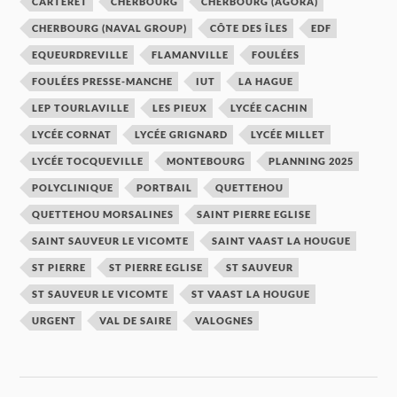
CARTERET
CHERBOURG
CHERBOURG (AGORA)
CHERBOURG (NAVAL GROUP)
CÔTE DES ÎLES
EDF
EQUEURDREVILLE
FLAMANVILLE
FOULÉES
FOULÉES PRESSE-MANCHE
IUT
LA HAGUE
LEP TOURLAVILLE
LES PIEUX
LYCÉE CACHIN
LYCÉE CORNAT
LYCÉE GRIGNARD
LYCÉE MILLET
LYCÉE TOCQUEVILLE
MONTEBOURG
PLANNING 2025
POLYCLINIQUE
PORTBAIL
QUETTEHOU
QUETTEHOU MORSALINES
SAINT PIERRE EGLISE
SAINT SAUVEUR LE VICOMTE
SAINT VAAST LA HOUGUE
ST PIERRE
ST PIERRE EGLISE
ST SAUVEUR
ST SAUVEUR LE VICOMTE
ST VAAST LA HOUGUE
URGENT
VAL DE SAIRE
VALOGNES