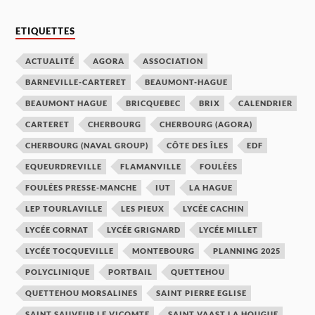
ETIQUETTES
ACTUALITÉ
AGORA
ASSOCIATION
BARNEVILLE-CARTERET
BEAUMONT-HAGUE
BEAUMONT HAGUE
BRICQUEBEC
BRIX
CALENDRIER
CARTERET
CHERBOURG
CHERBOURG (AGORA)
CHERBOURG (NAVAL GROUP)
CÔTE DES ÎLES
EDF
EQUEURDREVILLE
FLAMANVILLE
FOULÉES
FOULÉES PRESSE-MANCHE
IUT
LA HAGUE
LEP TOURLAVILLE
LES PIEUX
LYCÉE CACHIN
LYCÉE CORNAT
LYCÉE GRIGNARD
LYCÉE MILLET
LYCÉE TOCQUEVILLE
MONTEBOURG
PLANNING 2025
POLYCLINIQUE
PORTBAIL
QUETTEHOU
QUETTEHOU MORSALINES
SAINT PIERRE EGLISE
SAINT SAUVEUR LE VICOMTE
SAINT VAAST LA HOUGUE