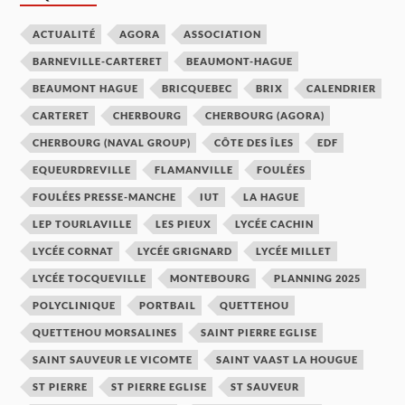
ACTUALITÉ
AGORA
ASSOCIATION
BARNEVILLE-CARTERET
BEAUMONT-HAGUE
BEAUMONT HAGUE
BRICQUEBEC
BRIX
CALENDRIER
CARTERET
CHERBOURG
CHERBOURG (AGORA)
CHERBOURG (NAVAL GROUP)
CÔTE DES ÎLES
EDF
EQUEURDREVILLE
FLAMANVILLE
FOULÉES
FOULÉES PRESSE-MANCHE
IUT
LA HAGUE
LEP TOURLAVILLE
LES PIEUX
LYCÉE CACHIN
LYCÉE CORNAT
LYCÉE GRIGNARD
LYCÉE MILLET
LYCÉE TOCQUEVILLE
MONTEBOURG
PLANNING 2025
POLYCLINIQUE
PORTBAIL
QUETTEHOU
QUETTEHOU MORSALINES
SAINT PIERRE EGLISE
SAINT SAUVEUR LE VICOMTE
SAINT VAAST LA HOUGUE
ST PIERRE
ST PIERRE EGLISE
ST SAUVEUR