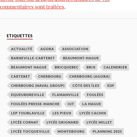
commentaires sont traitées
.
ETIQUETTES
ACTUALITÉ
AGORA
ASSOCIATION
BARNEVILLE-CARTERET
BEAUMONT-HAGUE
BEAUMONT HAGUE
BRICQUEBEC
BRIX
CALENDRIER
CARTERET
CHERBOURG
CHERBOURG (AGORA)
CHERBOURG (NAVAL GROUP)
CÔTE DES ÎLES
EDF
EQUEURDREVILLE
FLAMANVILLE
FOULÉES
FOULÉES PRESSE-MANCHE
IUT
LA HAGUE
LEP TOURLAVILLE
LES PIEUX
LYCÉE CACHIN
LYCÉE CORNAT
LYCÉE GRIGNARD
LYCÉE MILLET
LYCÉE TOCQUEVILLE
MONTEBOURG
PLANNING 2025